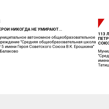
Нажимая кнопку, я даю согласие на обработку персональных
данных.
ОТПРАВИТЬ ЗАЯВКУ
ЕРОИ НИКОГДА НЕ УМИРАЮТ...
113 
униципальное автономное общеобразовательное
ПЕТР
чреждение "Средняя общеобразовательная школа
СОЮ
 5 имени Героя Советского Союза В.К. Ерошкина"
. Балаково
Муни
"Сред
имени
Татищ