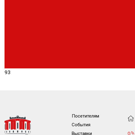
93
Посетителям
События
Выставки