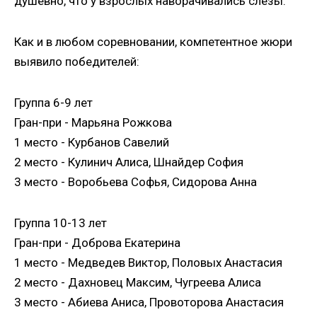
душевно, что у взрослых наворачивались слезы.
Как и в любом соревновании, компетентное жюри
выявило победителей:
Группа 6-9 лет
Гран-при - Марьяна Рожкова
1 место - Курбанов Савелий
2 место - Кулинич Алиса, Шнайдер София
3 место - Воробьева Софья, Сидорова Анна
Группа 10-13 лет
Гран-при - Доброва Екатерина
Нажимая кнопку, я даю согласие на обработку
персональных данных.
1 место - Медведев Виктор, Половых Анастасия
2 место - Дахновец Максим, Чугреева Алиса
3 место - Абиева Аниса, Провоторова Анастасия
ОТПРАВИТЬ ЗАЯВКУ