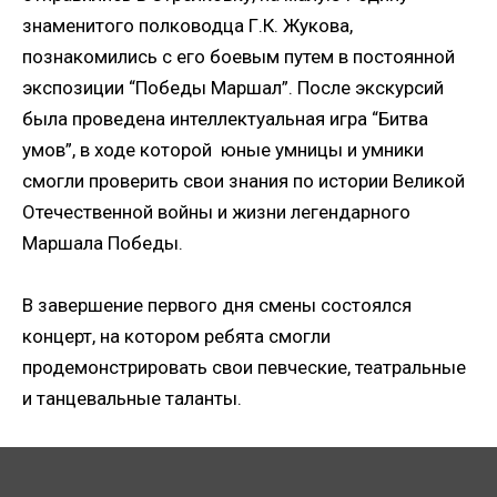
знаменитого полководца Г.К. Жукова,
познакомились с его боевым путем в постоянной
экспозиции “Победы Маршал”. После экскурсий
была проведена интеллектуальная игра “Битва
умов”, в ходе которой юные умницы и умники
смогли проверить свои знания по истории Великой
Отечественной войны и жизни легендарного
Маршала Победы.
Нажимая кнопку, я даю согласие на обработку
персональных данных.
В завершение первого дня смены состоялся
концерт, на котором ребята смогли
ОТПРАВИТЬ ЗАЯВКУ
продемонстрировать свои певческие, театральные
и танцевальные таланты.