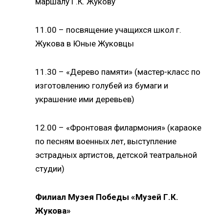
маршалу Г.К. Жукову
11.00 – посвящение учащихся школ г.
Жукова в Юные Жуковцы
11.30 – «Дерево памяти» (мастер-класс по
изготовлению голубей из бумаги и
украшение ими деревьев)
12.00 – «Фронтовая филармония» (караоке
по песням военных лет, выступление
Нажимая кнопку, я даю согласие на обработку
персональных данных.
эстрадных артистов, детской театральной
студии)
ОТПРАВИТЬ ЗАЯВКУ
Филиал Музея Победы «Музей Г.К.
Жукова»